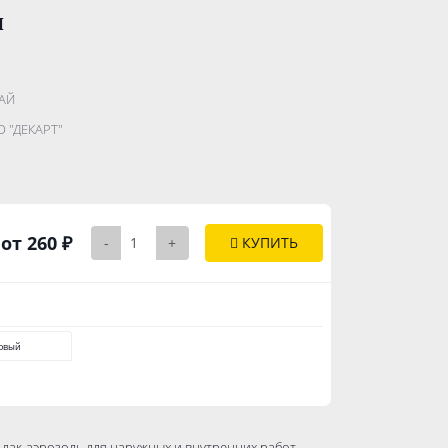
и
.......................
АЙ
...........
 "ДЕКАРТ"
..............
от 260 ₽
-
+
КУПИТЬ
овый
ак-аэрозоль для наружных и внутренних работ.