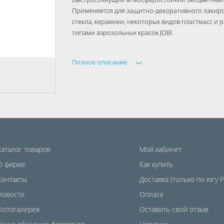
Применяется для защитно-декоративного лакиров
стекла, керамики, некоторых видов пластмасс и
типами аэрозольных красок JOBI.
Полное описание
Каталог товаров
Мой кабинет
О фирме
Как купить
Контакты
Доставка (только по югу 
Новости
Оплата
Фотогалерея
Оставить свой отзыв