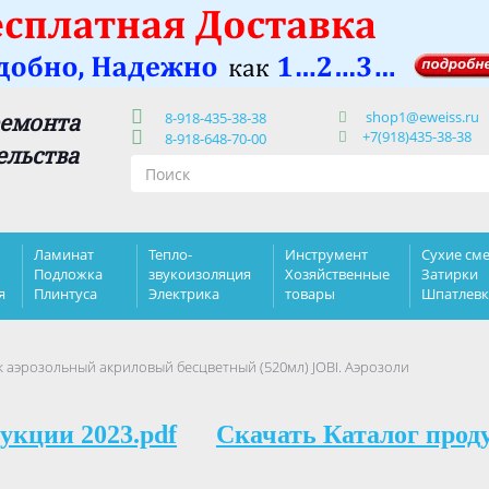
shop1@eweiss.ru
ремонта
8-918-435-38-38
+7(918)435-38-38
8-918-648-70-00
ельства
Ламинат
Тепло-
Инструмент
Сухие сме
Подложка
звукоизоляция
Хозяйственные
Затирки
я
Плинтуса
Электрика
товары
Шпатлев
 аэрозольный акриловый бесцветный (520мл) JOBI. Аэрозоли
укции 2023.pdf
Скачать Каталог прод