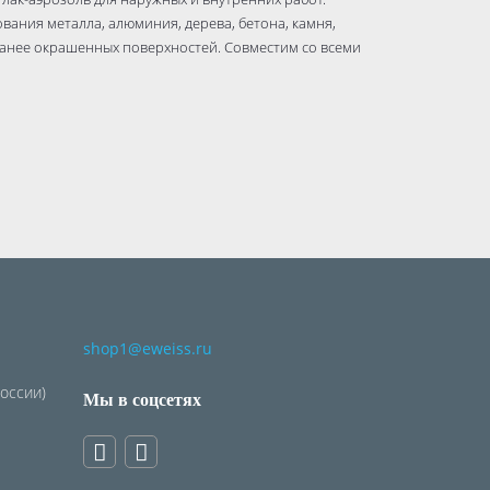
ания металла, алюминия, дерева, бетона, камня,
 ранее окрашенных поверхностей. Совместим со всеми
shop1@eweiss.ru
России)
Мы в соцсетях