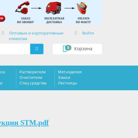
×
Оптовым и корпоративным
Войти
клиентам
0
Корзина
си,
Растворители
Мет.изделия
Очистители
Замки
ки
Спец средства
Лестницы
укции STM.pdf