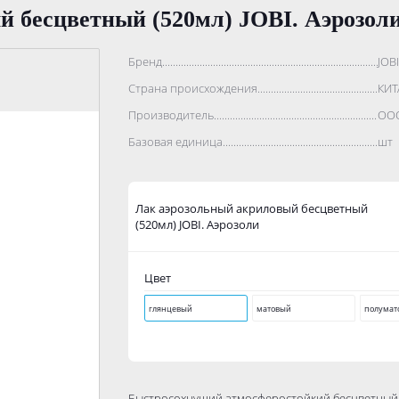
й бесцветный (520мл) JOBI. Аэрозол
Бренд..................................................................................
JOBI
Страна происхождения...........................................................
КИТ
Производитель.......................................................................
ООО
Базовая единица....................................................................
шт
Лак аэрозольный акриловый бесцветный
(520мл) JOBI. Аэрозоли
Цвет
глянцевый
матовый
полумат
Быстросохнущий атмосферостойкий бесцветный л