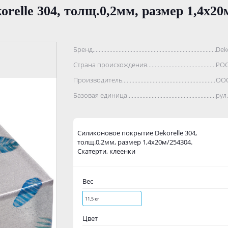
elle 304, толщ.0,2мм, размер 1,4x20
Бренд..................................................................................
Dek
Страна происхождения...........................................................
РО
Производитель.......................................................................
ООО
Базовая единица....................................................................
рул.
Силиконовое покрытие Dekorelle 304,
толщ.0,2мм, размер 1,4x20м/254304.
Скатерти, клеенки
Вес
11,5 кг
Цвет