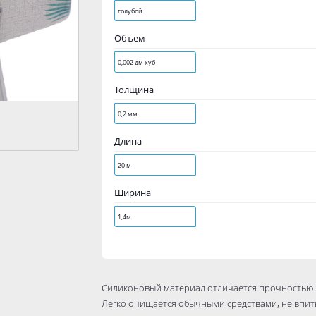
голубой
Объем
0,002 дм куб
Толщина
0,2 мм
Длина
20 м
Ширина
1,4м
Силиконовый материал отличается прочностью 
Легко очищается обычными средствами, не впит