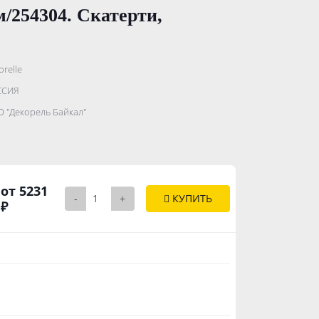
м/254304. Скатерти,
orelle
.......................
ССИЯ
...........
 "Декорель Байкал"
..............
от 5231
-
+
КУПИТЬ
₽