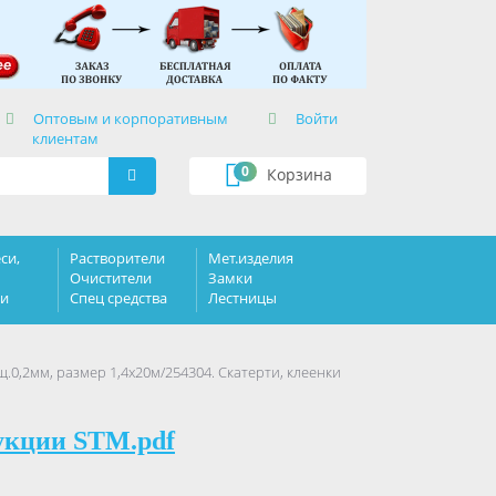
×
Оптовым и корпоративным
Войти
клиентам
0
Корзина
си,
Растворители
Мет.изделия
Очистители
Замки
ки
Спец средства
Лестницы
.0,2мм, размер 1,4x20м/254304. Скатерти, клеенки
укции STM.pdf