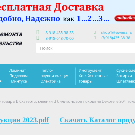
shop1@eweiss.ru
ремонта
8-918-435-38-38
+7(918)435-38-38
8-918-648-70-00
ельства
Ламинат
Тепло-
Инструмент
Сухие сме
Подложка
звукоизоляция
Хозяйственные
Затирки
я
Плинтуса
Электрика
товары
Шпатлев
е товары
Скатерти, клеенки
Силиконовое покрытие Dekorelle 304, толщ
укции 2023.pdf
Скачать Каталог прод