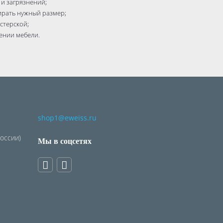
 и загрязнений;
ирать нужный размер;
стерской;
ении мебели.
shop1@eweiss.ru
России)
Мы в соцсетях