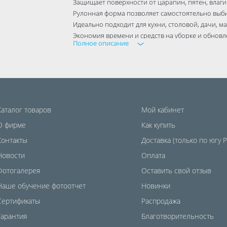
Защищает поверхности от царапин, пятен, влаги
Рулонная форма позволяет самостоятельно выб
Идеально подходит для кухни, столовой, дачи, ма
Экономия времени и средств на уборке и обновл
Полное описание
Каталог товаров
Мой кабинет
О фирме
Как купить
Контакты
Доставка (только по югу 
Новости
Оплата
Фотогалерея
Оставить свой отзыв
Наше обучение фотоотчет
Новинки
Сертификаты
Распродажа
Гарантия
Благотворительность