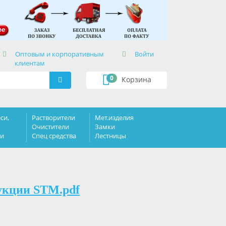
×
Оптовым и корпоративным
Войти
клиентам
0
Корзина
си,
Растворители
Мет.изделия
Очистители
Замки
ки
Спец средства
Лестницы
укции STM.pdf