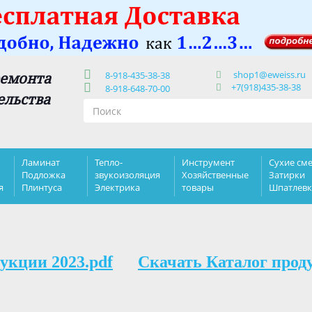
shop1@eweiss.ru
ремонта
8-918-435-38-38
+7(918)435-38-38
8-918-648-70-00
ельства
Ламинат
Тепло-
Инструмент
Сухие сме
Подложка
звукоизоляция
Хозяйственные
Затирки
я
Плинтуса
Электрика
товары
Шпатлев
укции 2023.pdf
Скачать Каталог прод