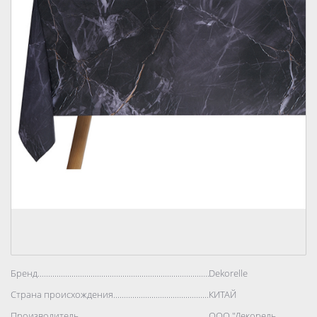
Бренд..................................................................................
Dekorelle
Страна происхождения..................................................................................
КИТАЙ
Производитель..................................................................................
ООО "Декорель