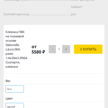
Байкал"
Базовая единица..................................................................................
рул.
Клеенка ПВХ
на тканевой
основе
Dekorelle
от
-
+
КУПИТЬ
Láura 064,
5580 ₽
разм.
1,4х20м/LR064.
Скатерти,
клеенки
Вес
10 кг
Цвет
черный