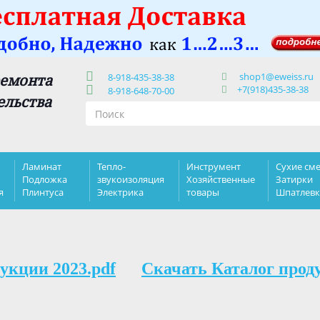
shop1@eweiss.ru
ремонта
8-918-435-38-38
+7(918)435-38-38
8-918-648-70-00
ельства
Ламинат
Тепло-
Инструмент
Сухие сме
Подложка
звукоизоляция
Хозяйственные
Затирки
я
Плинтуса
Электрика
товары
Шпатлев
укции 2023.pdf
Скачать Каталог прод