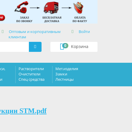
×
Оптовым и корпоративным
Войти
клиентам
0
Корзина
си,
Растворители
Мет.изделия
Очистители
Замки
ки
Спец средства
Лестницы
укции STM.pdf