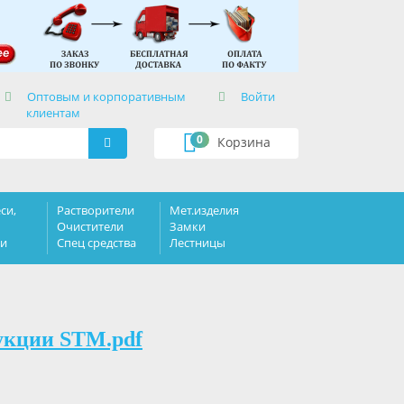
×
Оптовым и корпоративным
Войти
клиентам
0
Корзина
си,
Растворители
Мет.изделия
Очистители
Замки
ки
Спец средства
Лестницы
укции STM.pdf