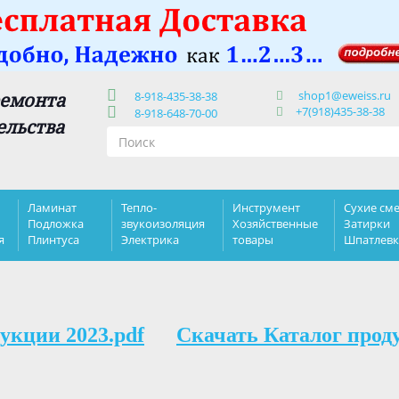
shop1@eweiss.ru
ремонта
8-918-435-38-38
+7(918)435-38-38
8-918-648-70-00
ельства
Ламинат
Тепло-
Инструмент
Сухие сме
Подложка
звукоизоляция
Хозяйственные
Затирки
я
Плинтуса
Электрика
товары
Шпатлев
укции 2023.pdf
Скачать Каталог прод