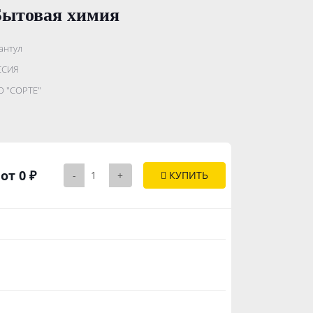
Бытовая химия
антул
.......................
ССИЯ
...........
 "СОРТЕ"
..............
от 0 ₽
-
+
КУПИТЬ