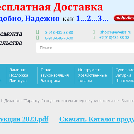
shop1@eweiss.ru
ремонта
8-918-435-38-38
+7(918)435-38-38
8-918-648-70-00
ельства
Ламинат
Тепло-
Инструмент
Сухие сме
Подложка
звукоизоляция
Хозяйственные
Затирки
я
Плинтуса
Электрика
товары
Шпатлев
я
Дихлофос "Тарантул" средство инсектицидное универсальное . Бытов
укции 2023.pdf
Скачать Каталог прод