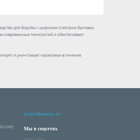
редство для борьбы с широким спектром бытовых
ем современных технологий и обеспечивает
лизует и уничтожает насекомых в течение
 тараканами, клопами, мухами, комарами,
ми.
а обработанных поверхностях, который
асекомых до 2 недель.
ство безопасно для людей и домашних животных.
shop1@eweiss.ru
России)
Мы в соцсетях