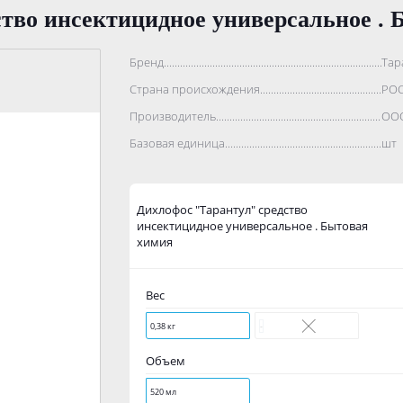
тво инсектицидное универсальное . 
Бренд..................................................................................
Тар
Страна происхождения...........................................................
РО
Производитель.......................................................................
ООО
Базовая единица....................................................................
шт
Дихлофос "Тарантул" средство
инсектицидное универсальное . Бытовая
химия
Вес
0,38 кг
-
Объем
520 мл