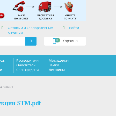
×
Оптовым и корпоративным
Войти
клиентам
0
Корзина
си,
Растворители
Мет.изделия
Очистители
Замки
ки
Спец средства
Лестницы
ая химия
укции STM.pdf