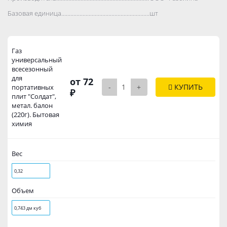
Базовая единица..................................................................................
шт
Газ
универсальный
всесезонный
для
от 72
-
+
КУПИТЬ
портативных
₽
плит "Солдат",
метал. балон
(220г). Бытовая
химия
Вес
0,32
Объем
0,743 дм куб