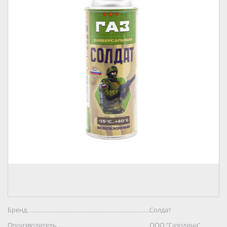
Бренд..................................................................................
Солдат
Производитель..................................................................................
ООО "Газолина"