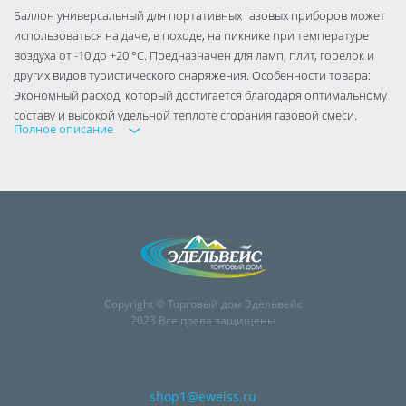
Баллон универсальный для портативных газовых приборов может
использоваться на даче, в походе, на пикнике при температуре
воздуха от -10 до +20 °C. Предназначен для ламп, плит, горелок и
других видов туристического снаряжения. Особенности товара:
Экономный расход, который достигается благодаря оптимальному
составу и высокой удельной теплоте сгорания газовой смеси.
Полное описание
Стабильная подача топлива обеспечивается за счет цангового
соединения. Небольшой вес и компактность упрощают переноску.
Баллон изготовлен согласно ИСО 9001-2015, безопасен в
эксплуатации при точном соблюдении инструкции производителя
и мер предосторожности. Страна производства — Россия.
Copyright © Торговый дом Эдельвейс
2023 Все права защищены
shop1@eweiss.ru