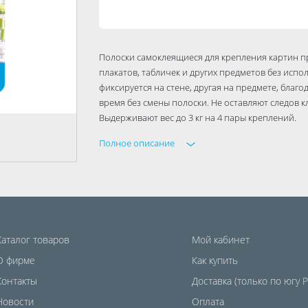
Полоски самоклеящиеся для крепления картин п
плакатов, табличек и других предметов без испо
фиксируется на стене, другая на предмете, благ
время без смены полоски. Не оставляют следов к
Выдерживают вес до 3 кг на 4 пары креплений.
Полное описание
Идеальны для крепления на:
Керамическую плитку
Шпонированное дерево
Металл
Стекло
Пластик
Каталог товаров
Мой кабинет
Внимание! Не рекомендуется использовать на б
О фирме
Как купить
силиконовых, пенопластовых, пористых и факту
Контакты
Доставка (только по югу 
шероховатых поверхностях, а также при темпера
снижает максимальную нагрузку на полоску.
Новости
Оплата