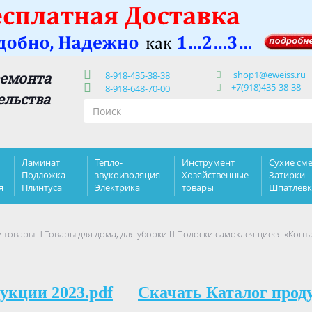
shop1@eweiss.ru
ремонта
8-918-435-38-38
+7(918)435-38-38
8-918-648-70-00
ельства
Ламинат
Тепло-
Инструмент
Сухие сме
Подложка
звукоизоляция
Хозяйственные
Затирки
я
Плинтуса
Электрика
товары
Шпатлев
е товары
Товары для дома, для уборки
Полоски самоклеящиеся «Контак
укции 2023.pdf
Скачать Каталог прод