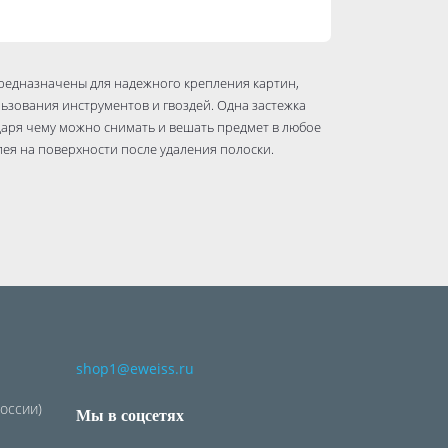
редназначены для надежного крепления картин,
льзования инструментов и гвоздей. Одна застежка
одаря чему можно снимать и вешать предмет в любое
лея на поверхности после удаления полоски.
shop1@eweiss.ru
умажных и виниловых обоях, тефлоновых,
рных основаниях. Использование на неровных и
России)
туре ниже +10 и выше +40 градусов существенно
Мы в соцсетях