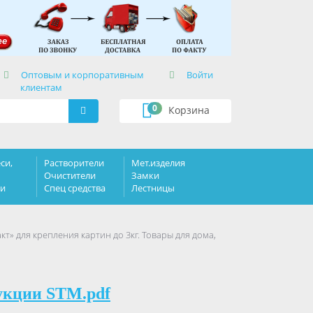
×
Оптовым и корпоративным
Войти
клиентам
0
Корзина
си,
Растворители
Мет.изделия
Очистители
Замки
ки
Спец средства
Лестницы
т» для крепления картин до 3кг. Товары для дома,
укции STM.pdf