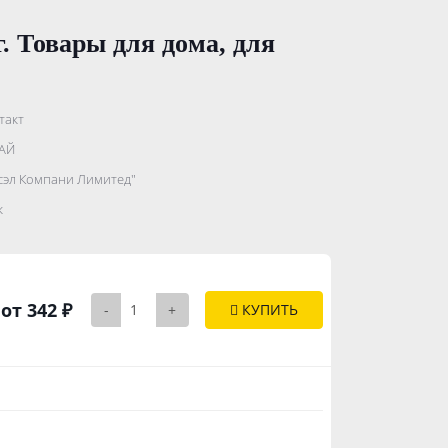
. Товары для дома, для
такт
.......................
АЙ
...........
сэл Компани Лимитед"
..............
к
от 342 ₽
-
+
КУПИТЬ