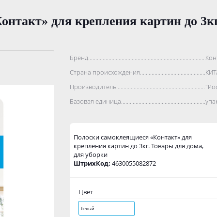
нтакт» для крепления картин до 3кг
Бренд..................................................................................
Кон
Страна происхождения...........................................................
КИТ
Производитель.......................................................................
"Ро
Базовая единица....................................................................
упа
Полоски самоклеящиеся «Контакт» для
крепления картин до 3кг. Товары для дома,
для уборки
ШтрихКод:
4630055082872
Цвет
белый