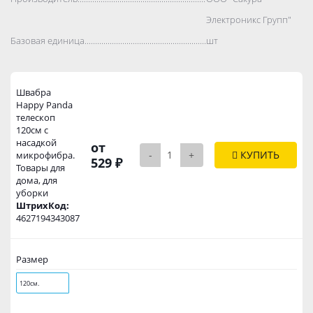
Электроникс Групп"
Базовая единица..................................................................................
шт
Швабра
Happy Panda
телескоп
120см с
насадкой
от
-
+
КУПИТЬ
микрофибра.
529 ₽
Товары для
дома, для
уборки
ШтрихКод:
4627194343087
Размер
120см.