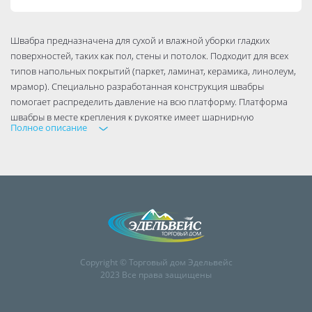
Швабра предназначена для сухой и влажной уборки гладких
поверхностей, таких как пол, стены и потолок. Подходит для всех
типов напольных покрытий (паркет, ламинат, керамика, линолеум,
мрамор). Специально разработанная конструкция швабры
помогает распределить давление на всю платформу. Платформа
швабры в месте крепления к рукоятке имеет шарнирную
Полное описание
конструкцию, благодаря чему швабру можно удерживать под
любым углом к полу.
Размеры: длина ручки - 120 см, размер платформы: 43х13 см, тип
ручки: телескопическая; вес насадки - 50 гр; материал: пластик,
насадка микрофибра.
Copyright © Торговый дом Эдельвейс
2023 Все права защищены