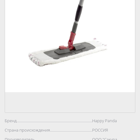
Бренд..................................................................................
Happy Panda
Страна происхождения..................................................................................
РОССИЯ
Производитель..................................................................................
ООО "Сакура