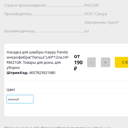
Страна происхождения..................................................................................
РОССИЯ
Производитель..................................................................................
ООО "Сакура
Электроникс Групп"
Базовая единица..................................................................................
шт
Насадка для швабры Happy Panda
от
микрофибра("Лапша"),43*12см,HP-
190
-
+
К
RM21GR. Товары для дома, для
уборки
₽
ШтрихКод:
4657823921980
Цвет
зеленый
Предназначена для уборки любого вида твердых напольных