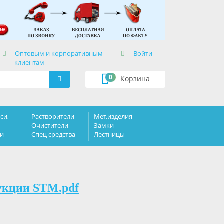
×
Оптовым и корпоративным
Войти
клиентам
0
Корзина
си,
Растворители
Мет.изделия
Очистители
Замки
ки
Спец средства
Лестницы
укции STM.pdf