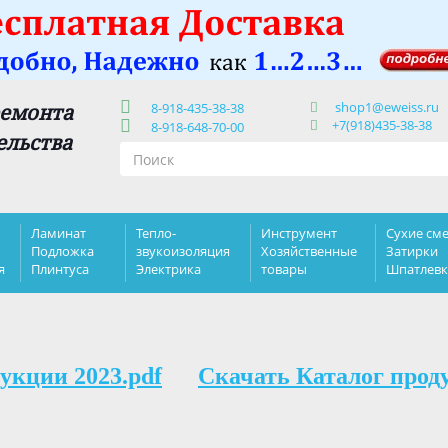
shop1@eweiss.ru
ремонта
8-918-435-38-38
+7(918)435-38-38
8-918-648-70-00
ельства
Ламинат
Тепло-
Инструмент
Сухие сме
Подложка
звукоизоляция
Хозяйственные
Затирки
я
Плинтуса
Электрика
товары
Шпатлев
укции 2023.pdf
Скачать Каталог прод