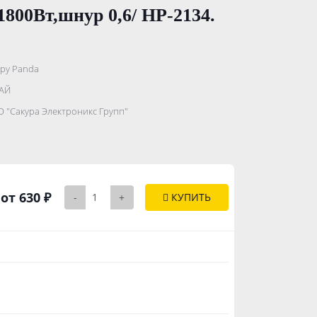
800Вт,шнур 0,6/ HP-2134.
py Panda
.......................
АЙ
...........
 "Сакура Электроникс Групп"
..............
от 630 ₽
-
+
КУПИТЬ