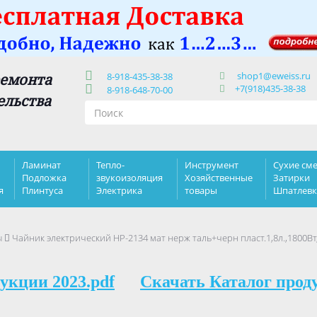
shop1@eweiss.ru
ремонта
8-918-435-38-38
+7(918)435-38-38
8-918-648-70-00
ельства
Ламинат
Тепло-
Инструмент
Сухие сме
Подложка
звукоизоляция
Хозяйственные
Затирки
я
Плинтуса
Электрика
товары
Шпатлев
ы
Чайник электрический HP-2134 мат нерж таль+черн пласт.1,8л.,1800Вт
укции 2023.pdf
Скачать Каталог прод