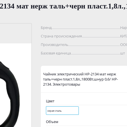
134 мат нерж таль+черн пласт.1,8л.,1
Бренд..................................................................................
Hap
Страна происхождения...........................................................
КИТ
Производитель.......................................................................
ООО
Базовая единица....................................................................
шт
Чайник электрический HP-2134 мат нерж
таль+черн пласт.1,8л.,1800Вт,шнур 0,6/ HP-
2134. Электротовары
Цвет
серая сталь
Объем