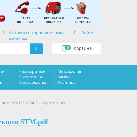
×
Оптовым и корпоративным
Войти
клиентам
0
Корзина
си,
Растворители
Мет.изделия
Очистители
Замки
ки
Спец средства
Лестницы
,шнур 0,6/ HP-2134. Электротовары
укции STM.pdf