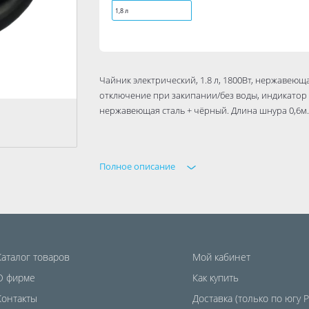
1,8 л
Чайник электрический, 1.8 л, 1800Вт, нержавеющ
отключение при закипании/без воды, индикатор 
нержавеющая сталь + чёрный. Длина шнура 0,6м.
Полное описание
Каталог товаров
Мой кабинет
О фирме
Как купить
Контакты
Доставка (только по югу 