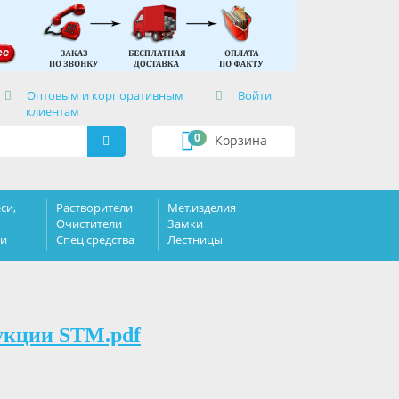
×
Оптовым и корпоративным
Войти
клиентам
0
Корзина
си,
Растворители
Мет.изделия
Очистители
Замки
ки
Спец средства
Лестницы
укции STM.pdf