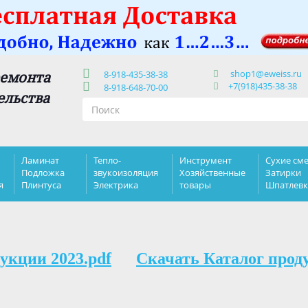
shop1@eweiss.ru
ремонта
8-918-435-38-38
+7(918)435-38-38
8-918-648-70-00
ельства
Ламинат
Тепло-
Инструмент
Сухие сме
Подложка
звукоизоляция
Хозяйственные
Затирки
я
Плинтуса
Электрика
товары
Шпатлев
укции 2023.pdf
Скачать Каталог прод