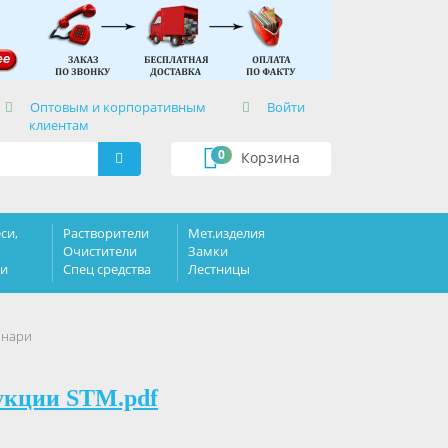
×
Оптовым и корпоративным
Войти
клиентам
0
Корзина
си,
Растворители
Мет.изделия
Очистители
Замки
ки
Спец средства
Лестницы
онари
укции STM.pdf