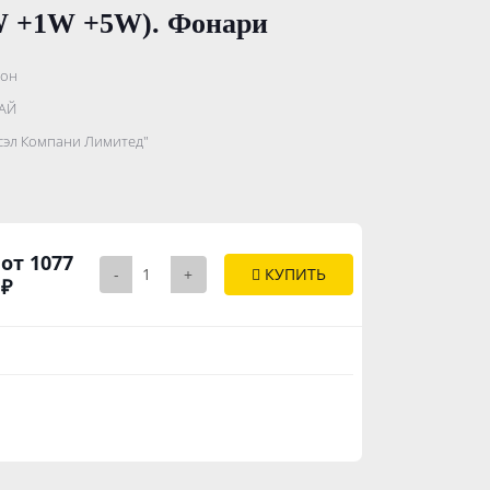
W +1W +5W). Фонари
он
.......................
АЙ
...........
сэл Компани Лимитед"
..............
от 1077
-
+
КУПИТЬ
₽