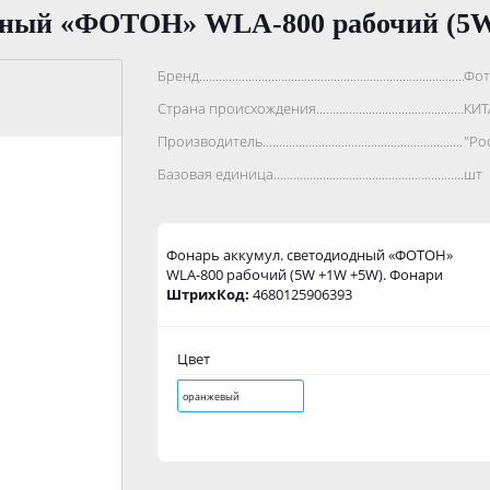
одный «ФОТОН» WLA-800 рабочий (5
Бренд..................................................................................
Фот
Страна происхождения...........................................................
КИТ
Производитель.......................................................................
"Ро
Базовая единица....................................................................
шт
Фонарь аккумул. светодиодный «ФОТОН»
WLA-800 рабочий (5W +1W +5W). Фонари
ШтрихКод:
4680125906393
Цвет
оранжевый