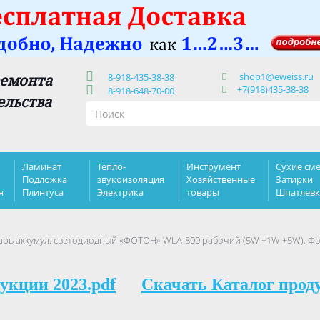
shop1@eweiss.ru
ремонта
8-918-435-38-38
+7(918)435-38-38
8-918-648-70-00
ельства
Ламинат
Тепло-
Инструмент
Сухие сме
Подложка
звукоизоляция
Хозяйственные
Затирки
я
Плинтуса
Электрика
товары
Шпатлев
рь аккумул. светодиодный «ФОТОН» WLA-800 рабочий (5W +1W +5W). Ф
укции 2023.pdf
Скачать Каталог прод