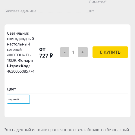
Лимитед"
Базовая единица..................................................................................
шт
Светильник
светодиодный
настольный
от
сетевой
-
+
КУПИТЬ
727 ₽
«ФОТОН» TL-
10DR. Фонари
ШтрихКод:
4630055085774
Цвет
черный
Это надежный источник рассеянного света абсолютно безопасный