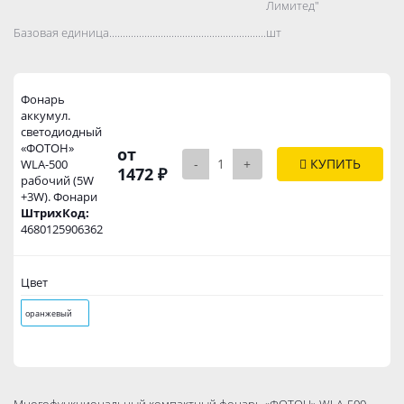
Лимитед"
Базовая единица..................................................................................
шт
Фонарь
аккумул.
светодиодный
«ФОТОН»
от
-
+
КУПИТЬ
WLA-500
1472 ₽
рабочий (5W
+3W). Фонари
ШтрихКод:
4680125906362
Цвет
оранжевый
Многофункциональный компактный фонарь «ФОТОН» WLA-500 —