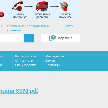
×
Оптовым и корпоративным
Войти
клиентам
0
Корзина
си,
Растворители
Мет.изделия
Очистители
Замки
ки
Спец средства
Лестницы
укции STM.pdf