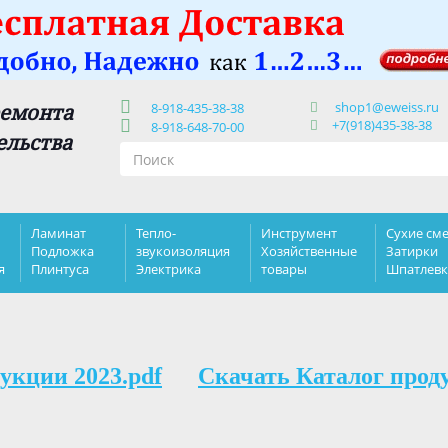
shop1@eweiss.ru
ремонта
8-918-435-38-38
+7(918)435-38-38
8-918-648-70-00
ельства
Ламинат
Тепло-
Инструмент
Сухие сме
Подложка
звукоизоляция
Хозяйственные
Затирки
я
Плинтуса
Электрика
товары
Шпатлев
укции 2023.pdf
Скачать Каталог прод