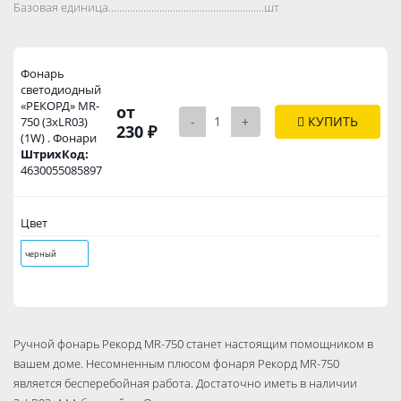
Базовая единица..................................................................................
шт
Фонарь
светодиодный
«РЕКОРД» MR-
от
-
+
КУПИТЬ
750 (3хLR03)
230 ₽
(1W) . Фонари
ШтрихКод:
4630055085897
Цвет
черный
Ручной фонарь Рекорд MR-750 станет настоящим помощником в
вашем доме. Несомненным плюсом фонаря Рекорд MR-750
является бесперебойная работа. Достаточно иметь в наличии