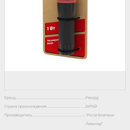
Бренд..................................................................................
Рекорд
Страна происхождения..................................................................................
КИТАЙ
Производитель..................................................................................
"Росэл Компани
Лимитед"