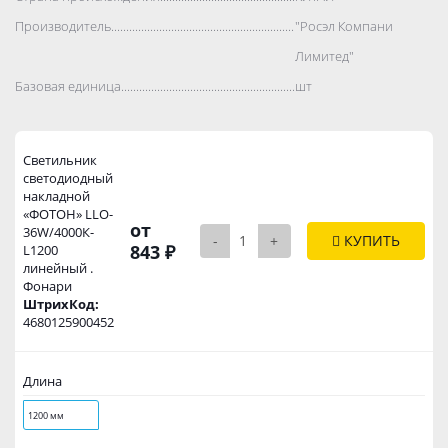
Производитель..................................................................................
"Росэл Компани
Лимитед"
Базовая единица..................................................................................
шт
Светильник
светодиодный
накладной
«ФОТОН» LLO-
от
36W/4000К-
-
+
КУПИТЬ
843 ₽
L1200
линейный .
Фонари
ШтрихКод:
4680125900452
Длина
1200 мм