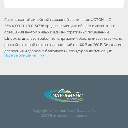
Светодиодный линейный накладной светильник ФОТОН LLO-
36W4000K-L1200 24736 предназначен для общего и акцентного
освещения внутри жилых и административных помещений.
Широкий диапазон рабочих напряжений обеспечивает стабильно
ровный световой поток в напряжений от 100 В до 260 В. Безопасен
для зрения и здоровья благодаря низкому уровню пульсации
Полное описание
светового потока (менее 5%) в течение всего срока службы.
Copyright © Торговый дом Эдельвейс
2023 Все права защищены