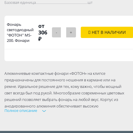
Базовая единица..................................................................................
шт
Фонарь
от
светодиодный
306
-
+
НЕТ В НАЛИЧИИ
"ФОТОН" MS-
₽
200. Фонари
Алюминиевые компактные фонари «ФОТОН» на клипсе
предназначены для постоянного ношения в кармане или на
ремне. Идеальное решение для тех, кому важно, чтобы мощный
свет всегда был под рукой. Многообразие современных цветовых
решений позволяет выбрать фонарь на любой вкус. Корпус из
анодированного алюминия обеспечивает высокую
Полное описание
ударопрочность при лёгком весе. Торцевой кнопочный
выключатель страхует от самопроизвольного включения фонаря в
кармане. Удобная металлическая клипса для крепления в кармане
или на поясе. Батарейка 1xLR06 в комплекте. Клипса-держатель.