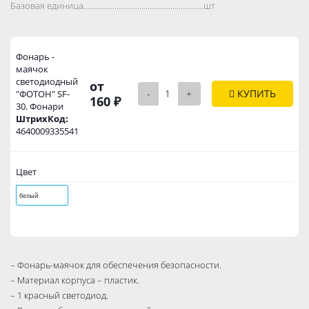
Базовая единица..................................................................................
шт
Фонарь -
маячок
светодиодный
от
-
+
КУПИТЬ
"ФОТОН" SF-
160 ₽
30. Фонари
ШтрихКод:
4640009335541
Цвет
белый
– Фонарь-маячок для обеспечения безопасности.
– Материал корпуса – пластик.
– 1 красный светодиод.