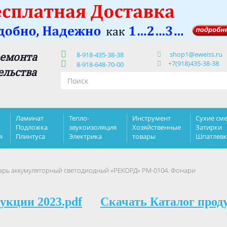
shop1@eweiss.ru
ремонта
8-918-435-38-38
+7(918)435-38-38
8-918-648-70-00
ельства
Ламинат
Тепло-
Инструмент
Сухие сме
Подложка
звукоизоляция
Хозяйственные
Затирки
я
Плинтуса
Электрика
товары
Шпатлев
рь аккумуляторный светодиодный «РЕКОРД» РМ-0104. Фонари
укции 2023.pdf
Скачать Каталог прод