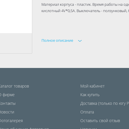
Материал корпуса - пластик. Время работы на одн
кислотный 4V*0,5A. Выключатель - ползунковый, 
Полное описание
Каталог товаров
Мой кабинет
О фирме
Как купить
Контакты
Доставка (только по югу 
Новости
Оплата
Фотогалерея
Оставить свой отзыв