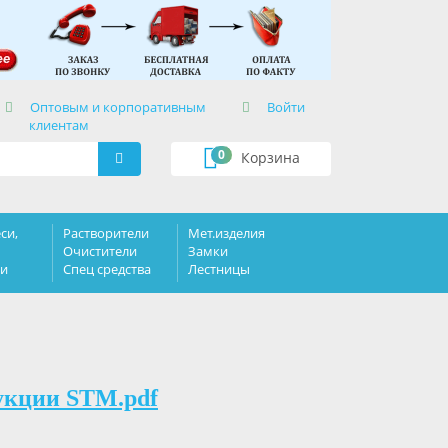
×
Оптовым и корпоративным
Войти
клиентам
0
Корзина
си,
Растворители
Мет.изделия
Очистители
Замки
ки
Спец средства
Лестницы
укции STM.pdf