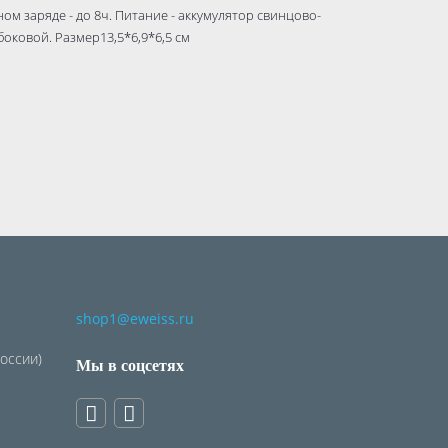
ом заряде - до 8ч. Питание - аккумулятор свинцово-
боковой. Размер13,5*6,9*6,5 см
shop1@eweiss.ru
России)
Мы в соцсетях