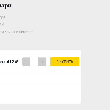
нари
орд
.......................
АЙ
...........
сэл Компани Лимитед"
..............
от 412 ₽
-
+
КУПИТЬ