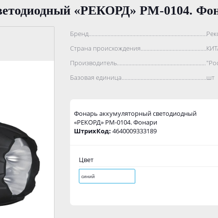
ветодиодный «РЕКОРД» РМ-0104. Фо
Бренд..................................................................................
Рек
Страна происхождения...........................................................
КИТ
Производитель.......................................................................
"Ро
Базовая единица....................................................................
шт
Фонарь аккумуляторный светодиодный
«РЕКОРД» РМ-0104. Фонари
ШтрихКод:
4640009333189
Цвет
синий