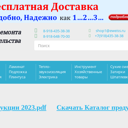
shop1@eweiss.ru
ремонта
8-918-435-38-38
+7(918)435-38-38
8-918-648-70-00
ельства
Ламинат
Тепло-
Инструмент
Сухие сме
Подложка
звукоизоляция
Хозяйственные
Затирки
я
Плинтуса
Электрика
товары
Шпатлев
укции 2023.pdf
Скачать Каталог прод