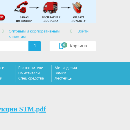
×
Оптовым и корпоративным
Войти
клиентам
0
Корзина
си,
Растворители
Мет.изделия
Очистители
Замки
ки
Спец средства
Лестницы
укции STM.pdf