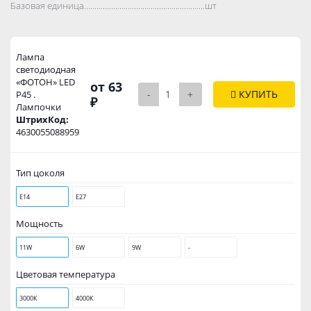
Базовая единица..................................................................................
шт
Лампа
светодиодная
«ФОТОН» LED
от 63
-
+
КУПИТЬ
Р45 .
₽
Лампочки
ШтрихКод:
4630055088959
Тип цоколя
Е14
Е27
Мощность
11W
6W
9W
-
Цветовая температура
3000К
4000К