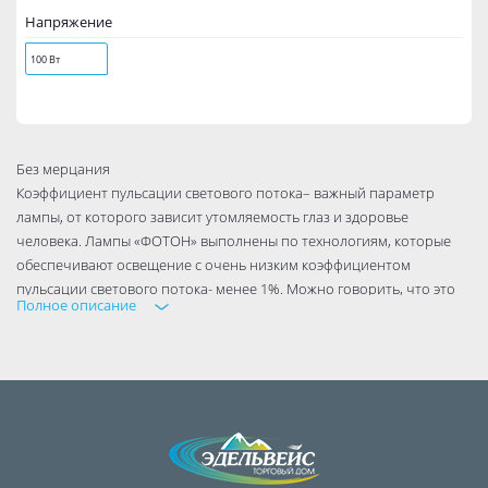
Напряжение
100 Вт
Без мерцания
Коэффициент пульсации светового потока– важный параметр
лампы, от которого зависит утомляемость глаз и здоровье
человека. Лампы «ФОТОН» выполнены по технологиям, которые
обеспечивают освещение с очень низким коэффициентом
пульсации светового потока- менее 1%. Можно говорить, что это
Полное описание
лампы «без мерцания», так как даже самые жесткие нормативы
СанПиН по этому показателю составляют 5%.
Мгновенное включение
В отличие от компактных люминесцентных ламп, светодиодные
лампы «ФОТОН» мгновенно выдают максимум световой энергии,
им не требуется время на разогрев.
Минимальный нагрев
Рекомендуются к использованию в подвесных потолках и