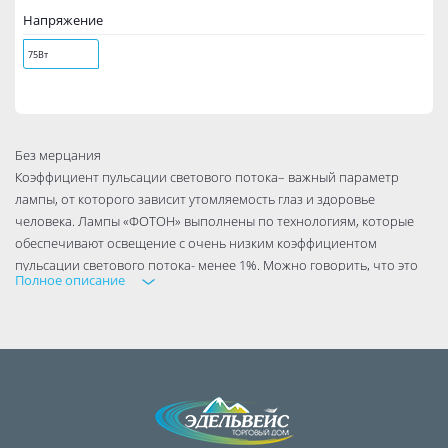
Напряжение
75Вт
Без мерцания
Коэффициент пульсации светового потока– важный параметр
лампы, от которого зависит утомляемость глаз и здоровье
человека. Лампы «ФОТОН» выполнены по технологиям, которые
обеспечивают освещение с очень низким коэффициентом
пульсации светового потока- менее 1%. Можно говорить, что это
Полное описание
лампы «без мерцания», так как даже самые жесткие нормативы
СанПиН по этому показателю составляют 5%.
Мгновенное включение
В отличие от компактных люминесцентных ламп, светодиодные
лампы «ФОТОН» мгновенно выдают максимум световой энергии,
им не требуется время на разогрев.
Минимальный нагрев
Рекомендуются к использованию в подвесных потолках и