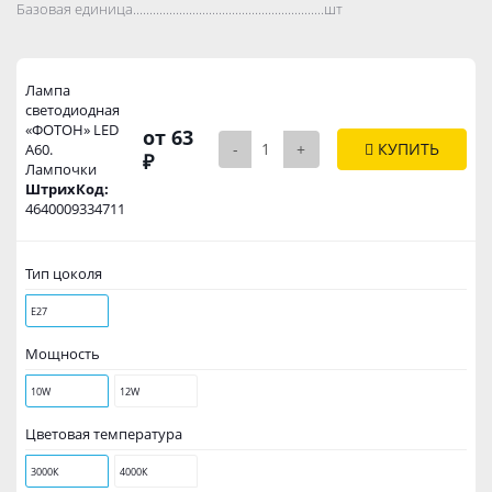
Базовая единица..................................................................................
шт
Лампа
светодиодная
«ФОТОН» LED
от 63
-
+
КУПИТЬ
А60.
₽
Лампочки
ШтрихКод:
4640009334711
Тип цоколя
Е27
Мощность
10W
12W
Цветовая температура
3000К
4000К