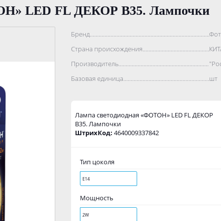
ОН» LED FL ДЕКОР В35. Лампочки
Бренд..................................................................................
Фот
Страна происхождения...........................................................
КИТ
Производитель.......................................................................
"Ро
Базовая единица....................................................................
шт
Лампа светодиодная «ФОТОН» LED FL ДЕКОР
В35. Лампочки
ШтрихКод:
4640009337842
Тип цоколя
Е14
Мощность
2W