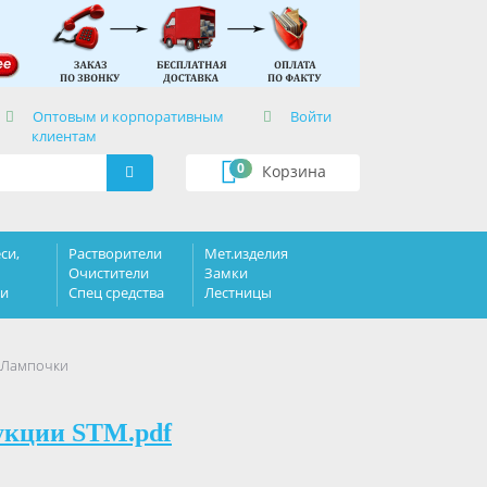
×
Оптовым и корпоративным
Войти
клиентам
0
Корзина
си,
Растворители
Мет.изделия
Очистители
Замки
ки
Спец средства
Лестницы
 Лампочки
укции STM.pdf