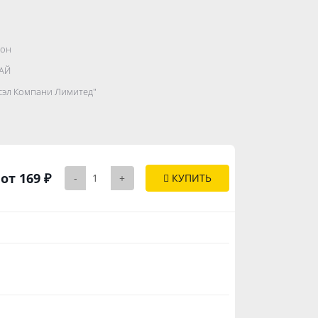
он
.......................
АЙ
...........
сэл Компани Лимитед"
..............
от 169 ₽
-
+
КУПИТЬ