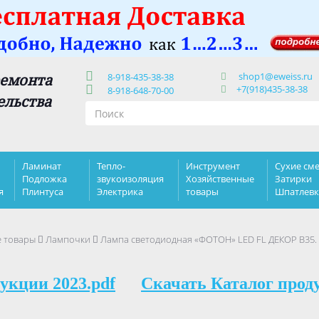
shop1@eweiss.ru
ремонта
8-918-435-38-38
+7(918)435-38-38
8-918-648-70-00
ельства
Ламинат
Тепло-
Инструмент
Сухие сме
Подложка
звукоизоляция
Хозяйственные
Затирки
я
Плинтуса
Электрика
товары
Шпатлев
е товары
Лампочки
Лампа светодиодная «ФОТОН» LED FL ДЕКОР В35.
укции 2023.pdf
Скачать Каталог прод