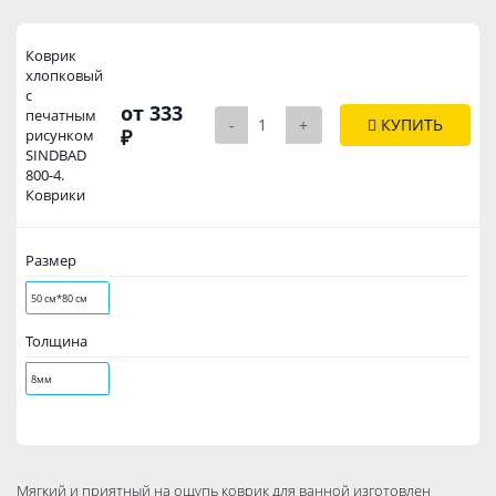
Коврик
хлопковый
с
от 333
печатным
-
+
КУПИТЬ
₽
рисунком
SINDBAD
800-4.
Коврики
Размер
50 см*80 см
Толщина
8мм
Мягкий и приятный на ощупь коврик для ванной изготовлен