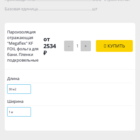
Базовая единица..................................................................................
шт
Пароизоляция
отражающая
от
"Megaflex" KF
2534
-
+
КУПИТЬ
FOIL фольга для
₽
бани. Пленки
подкровельные
Длина
30 м2
Ширина
1 м