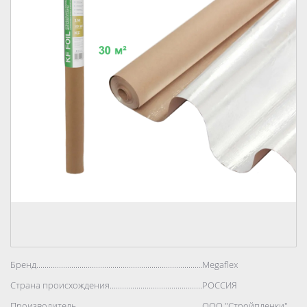
Бренд..................................................................................
Megaflex
Страна происхождения..................................................................................
РОССИЯ
Производитель..................................................................................
ООО "Стройпленки"