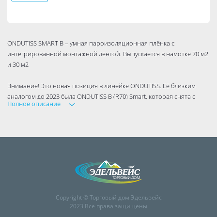
ONDUTISS SMART B – умная пароизоляционная плёнка с
интегрированной монтажной лентой. Выпускается в намотке 70 м2
и 30 м2
Внимание! Это новая позиция в линейке ONDUTISS. Её близким
аналогом до 2023 была ONDUTISS B (R70) Smart, которая снята с
Полное описание
производства в январе 2023.
Плёнка ONDUTISS SMART В не предназначена для установки на
внешних поверхностях зданий и не должна подвергаться
воздействию УФ-излучения!
Функции пароизоляционной плёнки:
защищает утеплитель и конструкции здания от проникновения
Copyright © Торговый дом Эдельвейс
водяных паров изнутри помещения,
2023 Все права защищены
снижает теплопотери, сохраняет теплоизолирующие свойства