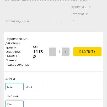
строительные
материалы"
Базовая единица..................................................................................
шт
Пароизоляция
для стен и
от
кровли
1113
-
+
КУПИТЬ
ONDUTISS
SMART B .
₽
Пленки
подкровельные
Длина
30 м2
70 м2
Ширина
1,5 м