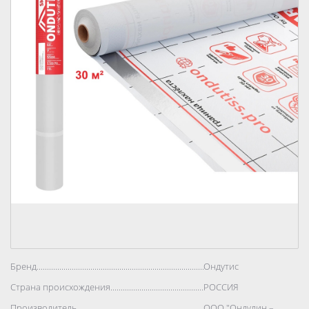
Бренд..................................................................................
Ондутис
Страна происхождения..................................................................................
РОССИЯ
Производитель..................................................................................
ООО "Ондулин –