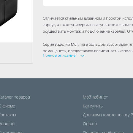
Отличается стильным дизайном и простой испол
корпус, а также универсальные уплотнительные 
осуществить монтаж и подключение кабелей. От
Серия изделий Multima в большом ассортименте
помещениях, предоставляя возможность использ
Полное описание
Возможность комбинировать разные виды издели
вертикально, позволяет создавать неограничен
Каталог товаров
Мой кабинет
О фирме
Как купить
Контакты
Доставка (только по югу 
Новости
Оплата
Фотогалерея
Оставить свой отзыв