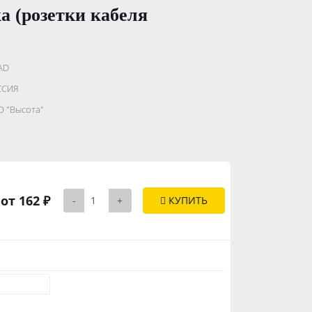
 (розетки кабеля
AD
.......................
ССИЯ
...........
 "Высота"
..............
от 162 ₽
-
+
КУПИТЬ