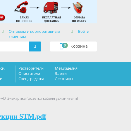
×
Оптовым и корпоративным
Войти
клиентам
0
Корзина
си,
Растворители
Мет.изделия
Очистители
Замки
ки
Спец средства
Лестницы
-AD. Электрика (розетки кабеля удлинители)
укции STM.pdf