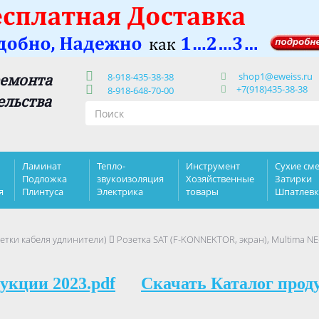
shop1@eweiss.ru
ремонта
8-918-435-38-38
+7(918)435-38-38
8-918-648-70-00
ельства
Ламинат
Тепло-
Инструмент
Сухие сме
Подложка
звукоизоляция
Хозяйственные
Затирки
я
Плинтуса
Электрика
товары
Шпатлев
етки кабеля удлинители)
Розетка SAT (F-KONNEKTOR, экран), Multima NE
укции 2023.pdf
Скачать Каталог прод