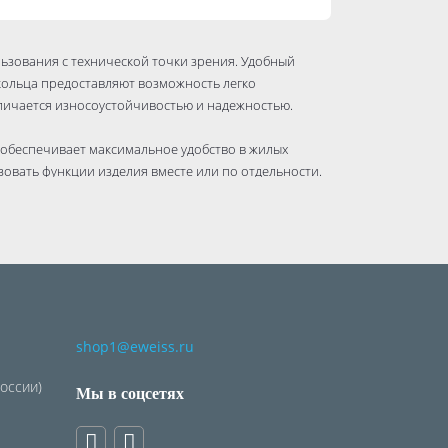
ьзования с технической точки зрения. Удобный
кольца предоставляют возможность легко
личается износоустойчивостью и надежностью.
 обеспечивает максимальное удобство в жилых
овать функции изделия вместе или по отдельности.
й и использовать их горизонтально или
ное количество вариантов использования.
shop1@eweiss.ru
России)
Мы в соцсетях