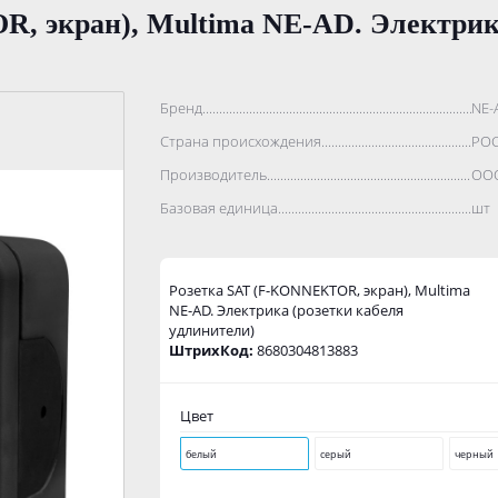
, экран), Multima NE-AD. Электрика
Бренд..................................................................................
NE-
Страна происхождения...........................................................
РО
Производитель.......................................................................
ООО
Базовая единица....................................................................
шт
Розетка SAT (F-KONNEKTOR, экран), Multima
NE-AD. Электрика (розетки кабеля
удлинители)
ШтрихКод:
8680304813883
Цвет
белый
серый
черный