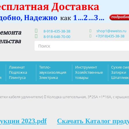
shop1@eweiss.ru
ремонта
8-918-435-38-38
+7(918)435-38-38
8-918-648-70-00
ельства
Ламинат
Тепло-
Инструмент
Сухие сме
Подложка
звукоизоляция
Хозяйственные
Затирки
я
Плинтуса
Электрика
товары
Шпатлев
етки кабеля удлинители)
Колодка штепсельная, 3*25А +1*16А, с крышкой
укции 2023.pdf
Скачать Каталог прод