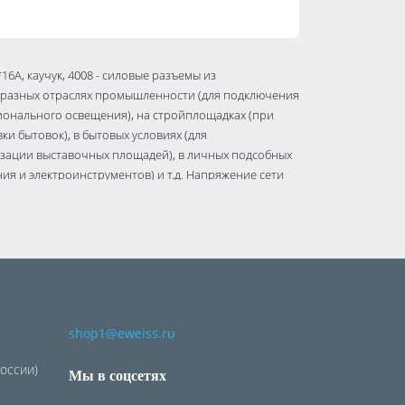
6А, каучук, 4008 - силовые разъемы из
в разных отраслях промышленности (для подключения
ионального освещения), на стройплощадках (при
и бытовок), в бытовых условиях (для
изации выставочных площадей), в личных подсобных
ия и электроинструментов) и т.д. Напряжение сети
shop1@eweiss.ru
России)
Мы в соцсетях