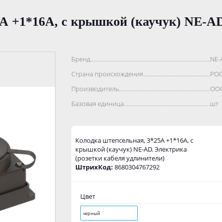
А +1*16А, с крышкой (каучук) NE-AD
Бренд..................................................................................
NE-
Страна происхождения...........................................................
РО
Производитель.......................................................................
ООО
Базовая единица....................................................................
шт
Колодка штепсельная, 3*25А +1*16А, с
крышкой (каучук) NE-AD. Электрика
(розетки кабеля удлинители)
ШтрихКод:
8680304767292
Цвет
черный