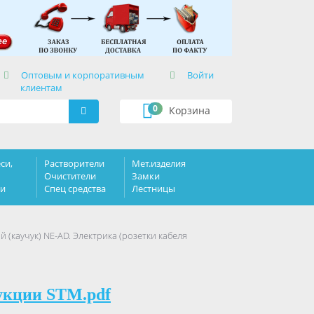
×
Оптовым и корпоративным
Войти
клиентам
0
Корзина
си,
Растворители
Мет.изделия
Очистители
Замки
ки
Спец средства
Лестницы
 (каучук) NE-AD. Электрика (розетки кабеля
укции STM.pdf