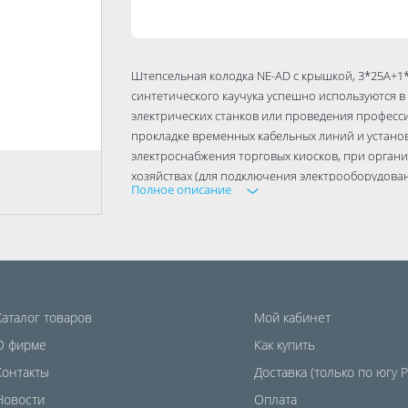
Штепсельная колодка NE-AD с крышкой, 3*25А+1*1
синтетического каучука успешно используются 
электрических станков или проведения професс
прокладке временных кабельных линий и установк
электроснабжения торговых киосков, при орган
хозяйствах (для подключения электрооборудован
Полное описание
250/380 В.
Каталог товаров
Мой кабинет
О фирме
Как купить
Контакты
Доставка (только по югу 
Новости
Оплата