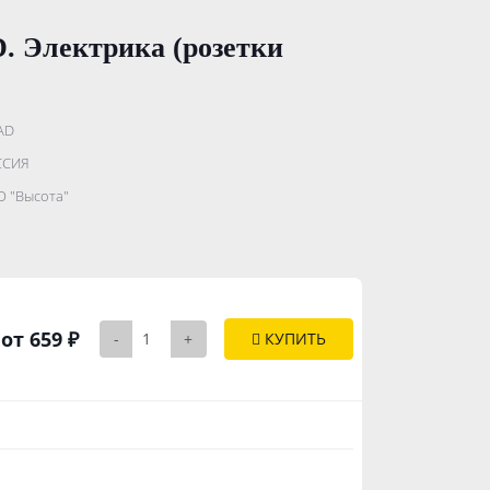
. Электрика (розетки
AD
.......................
ССИЯ
...........
 "Высота"
..............
от 659 ₽
-
+
КУПИТЬ