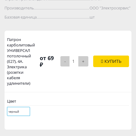
Производитель..................................................................................
ООО "Электросервис"
Базовая единица..................................................................................
шт
Патрон
карболитовый
УНИВЕРСАЛ
потолочный
от 69
-
+
КУПИТЬ
(Е27), 4А.
₽
Электрика
(розетки
кабеля
удлинители)
Цвет
черный