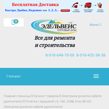
×
0
Навигация
Меню
Все для ремонта
и строительства
8-918-648-70-00
8-918-435-38-38
Каталог
Навигац
Главная страница
Каталог товаров
Электрика (розетки кабеля
удлинители)
Розетка с крышкой с/з, 16А, 250В, Aras NE-AD.
Электрика (розетки кабеля удлинители)