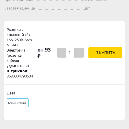
Базовая единица..................................................................................
шт
Розетка с
крышкой с/з,
16А, 250В, Aras
NE-AD.
от 93
Электрика
-
+
КУПИТЬ
₽
(розетки
кабеля
удлинители)
ШтрихКод:
8680304790634
Цвет
белый жемчуг