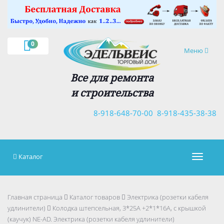
×
0
Навигация
Меню
Все для ремонта
и строительства
8-918-648-70-00
8-918-435-38-38
Каталог
Навигац
Главная страница
Каталог товаров
Электрика (розетки кабеля
удлинители)
Колодка штепсельная, 3*25А +2*1*16А, с крышкой
(каучук) NE-AD. Электрика (розетки кабеля удлинители)