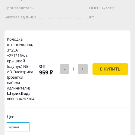
Производитель..................................................................................
ООО "Высота"
Базовая единица..................................................................................
шт
Колодка
штепсельная,
3*25А
+2*1*16А, с
крышкой
от
(каучук) NE-
-
+
КУПИТЬ
959 ₽
AD. Электрика
(розетки
кабеля
удлинители)
ШтрихКод:
8680304767384
Цвет
черный