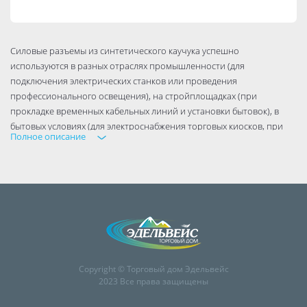
Силовые разъемы из синтетического каучука успешно
используются в разных отраслях промышленности (для
подключения электрических станков или проведения
профессионального освещения), на стройплощадках (при
прокладке временных кабельных линий и установки бытовок), в
бытовых условиях (для электроснабжения торговых киосков, при
Полное описание
организации выставочных площадей), в личных подсобных
хозяйствах (для подключения электрооборудования и
электроинструментов) и т.д.
Комплектация изделия: В сборе
Тип упаковки: Флоупак
Индикация: Нет
Заземление: Есть
Материал: Состав: эластомер, полиамид, электротехнический сплав
Copyright © Торговый дом Эдельвейс
Особенности: С крышкой
2023 Все права защищены