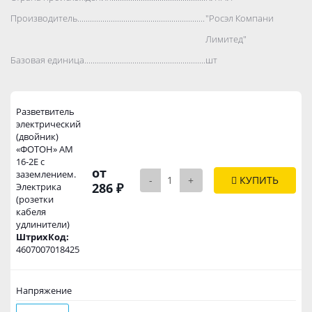
Производитель..................................................................................
"Росэл Компани
Лимитед"
Базовая единица..................................................................................
шт
Разветвитель
электрический
(двойник)
«ФОТОН» АМ
16-2Е с
от
заземлением.
-
+
КУПИТЬ
286 ₽
Электрика
(розетки
кабеля
удлинители)
ШтрихКод:
4607007018425
Напряжение