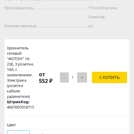
Производитель..................................................................................
"Росэл Компани
Лимитед"
Базовая единица..................................................................................
шт
Удлинитель
сетевой
"ФОТОН" 16-
23Е, 3 розетки,
16А, с
от
заземлением.
-
+
КУПИТЬ
552 ₽
Электрика
(розетки
кабеля
удлинители)
ШтрихКод:
4607007018715
Цвет