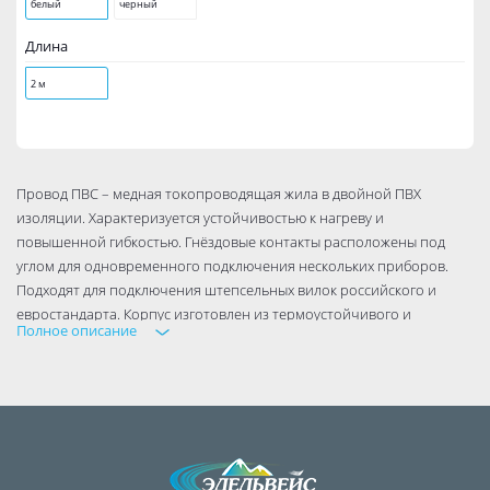
белый
черный
Длина
2 м
Провод ПВС – медная токопроводящая жила в двойной ПВХ
изоляции. Характеризуется устойчивостью к нагреву и
повышенной гибкостью. Гнёздовые контакты расположены под
углом для одновременного подключения нескольких приборов.
Подходят для подключения штепсельных вилок российского и
евростандарта. Корпус изготовлен из термоустойчивого и
Полное описание
ударопрочного пластика. Контактная группа изготовлена из
латуни, что обеспечивает высокую электропроводность и
максимально плотный контакт со штырями вилки подключаемых
приборов. Заменим любой удлинитель или разветвитель «ФОТОН»,
выпущенный в течение срока гарантии, на новый, вне зависимости
от характера неисправности и без дополнительных
подтверждений (гарантийного талона, печати продавца, экспертиз