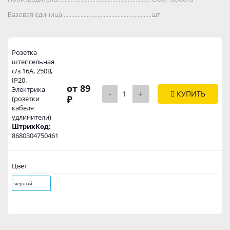
Базовая единица..................................................................................
шт
Розетка
штепсельная
с/з 16А, 250В,
IP20.
от 89
Электрика
-
+
КУПИТЬ
₽
(розетки
кабеля
удлинители)
ШтрихКод:
8680304750461
Цвет
черный