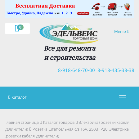
×
0
Навигация
Меню
Все для ремонта
и строительства
8-918-648-70-00
8-918-435-38-38
Каталог
Навигац
Главная страница
Каталог товаров
Электрика (розетки кабеля
удлинители)
Розетка штепсельная с/з 16А, 250В, IP20. Электрика
(розетки кабеля удлинители)