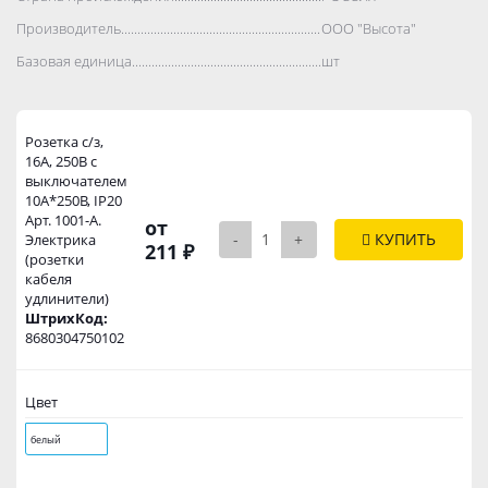
Производитель..................................................................................
ООО "Высота"
Базовая единица..................................................................................
шт
Розетка с/з,
16А, 250В с
выключателем
10А*250В, IP20
Арт. 1001-А.
от
-
+
КУПИТЬ
Электрика
211 ₽
(розетки
кабеля
удлинители)
ШтрихКод:
8680304750102
Цвет
белый