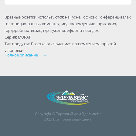
Врезные розетки используются: на кухне, офисах, конференц-залах,
гостиницах, ванных комнатах, мед. учреждениях, прихожих,
гардеробных- везде, где нужен комфорт и порядок
Серия: MURAT
Тип продукта: Розетка отключаемая с заземлением скрытой
установки
Полное описание
Количество постов: 1
Номинальное напряжение, B: 250
Номинальный ток, А: 16
Мощность МАХ, ВТ: 3500
Степень защиты от пыли и влаги: IP20
Комплектация изделия: Механизм в сборе
Способ монтажа: Скрытый
Тип упаковки: Флоупак
Заземление: Есть
Copyright © Торговый дом Эдельвейс
Особенности: Розетка отключаемая
2023 Все права защищены