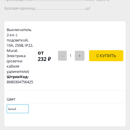
Базовая единица..................................................................................
шт
Выключатель
2-кл. с
подсветкой,
10А, 250В, IP22,
Murat.
от
-
+
КУПИТЬ
Электрика
232 ₽
(розетки
кабеля
удлинители)
ШтрихКод:
8680304756425
Цвет
белый