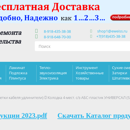
shop1@eweiss.ru
ремонта
8-918-435-38-38
+7(918)435-38-38
8-918-648-70-00
ельства
Ламинат
Тепло-
Инструмент
Сухие сме
Подложка
звукоизоляция
Хозяйственные
Затирки
я
Плинтуса
Электрика
товары
Шпатлев
етки кабеля удлинители)
Колодка 4-мест. с/з АБС-пластик УНИВЕРСАЛ (5
укции 2023.pdf
Скачать Каталог прод