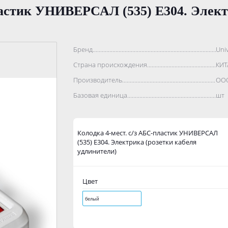
ластик УНИВЕРСАЛ (535) Е304. Элект
Бренд..................................................................................
Univ
Страна происхождения...........................................................
КИТ
Производитель.......................................................................
ООО
Базовая единица....................................................................
шт
Колодка 4-мест. с/з АБС-пластик УНИВЕРСАЛ
(535) Е304. Электрика (розетки кабеля
удлинители)
Цвет
белый