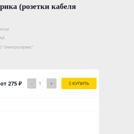
рика (розетки кабеля
ersal
.......................
АЙ
...........
 "Электросервис"
..............
от 275 ₽
-
+
КУПИТЬ