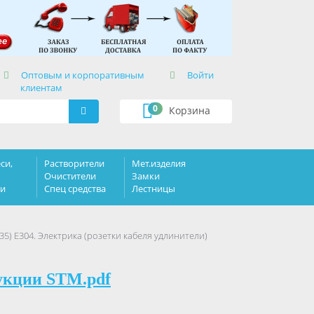
×
Оптовым и корпоративным
Войти
клиентам
0
Корзина
си,
Растворители
Мет.изделия
Очистители
Замки
ки
Спец средства
Лестницы
35) Е304. Электрика (розетки кабеля удлинители)
укции STM.pdf