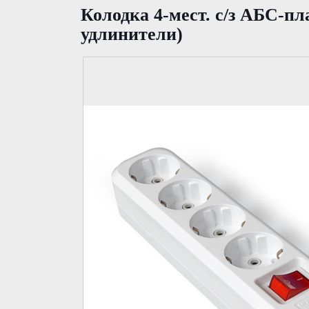
Колодка 4-мест. с/з АБС-п
удлинители)