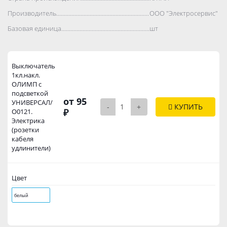
Производитель..................................................................................
ООО "Электросервис"
Базовая единица..................................................................................
шт
Выключатель
1кл.накл.
ОЛИМП с
подсветкой
от 95
УНИВЕРСАЛ/
-
+
КУПИТЬ
₽
О0121.
Электрика
(розетки
кабеля
удлинители)
Цвет
белый