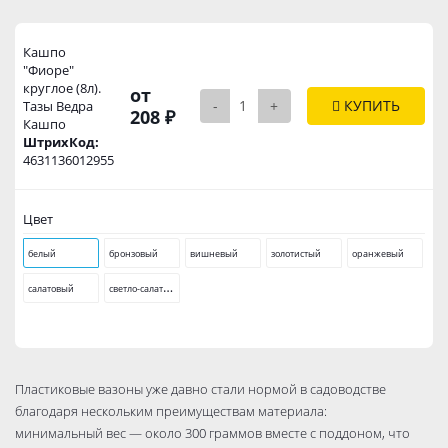
Кашпо
"Фиоре"
круглое (8л).
от
-
+
КУПИТЬ
Тазы Ведра
208 ₽
Кашпо
ШтрихКод:
4631136012955
Цвет
белый
бронзовый
вишневый
золотистый
оранжевый
с
ветло-салатовый
салатовый
Пластиковые вазоны уже давно стали нормой в садоводстве
благодаря нескольким преимуществам материала:
минимальный вес — около 300 граммов вместе с поддоном, что