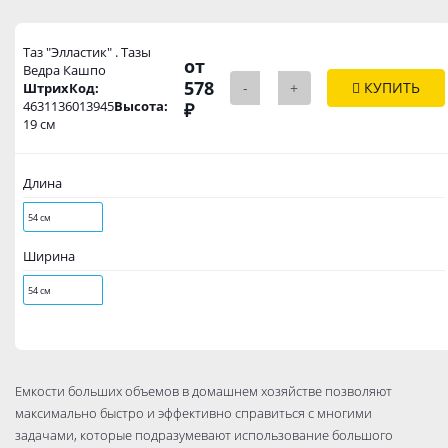
Таз "Элластик" . Тазы
от
Ведра Кашпо
578
-
+
КУПИТЬ
ШтрихКод:
4631136013945
Высота:
₽
19 см
Длина
54 см
Ширина
54 см
Емкости больших объемов в домашнем хозяйстве позволяют
максимально быстро и эффективно справиться с многими
задачами, которые подразумевают использование большого