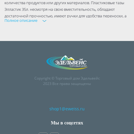
количества продуктов или других материалов. Пластиковые тазы
Элластик 35л. несмотря на свою вместительность, обладают
достаточной прочностью, имеют ручки для удобства переноски, а
Полное описание
также прочную конструкцию размерами 54х54х19 см.
Copyright © Торговый дом Эдельвейс
2023 Все права защищены
shop1@eweiss.ru
Мы в соцсетях