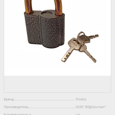
Бренд..................................................................................
Trodos
Производитель..................................................................................
ООО "ВЭД Контакт"
Базовая единица..................................................................................
шт