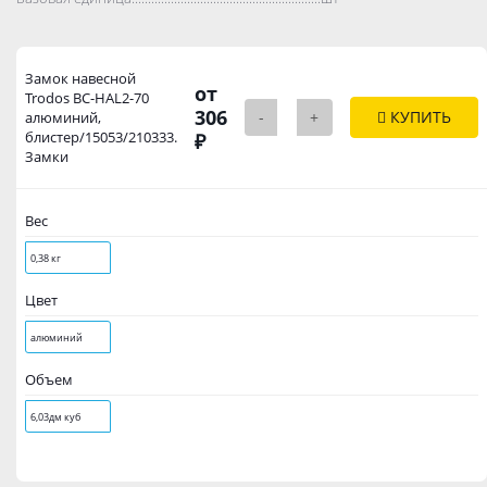
Замок навесной
от
Trodos BC-HAL2-70
306
-
+
КУПИТЬ
алюминий,
блистер/15053/210333.
₽
Замки
Вес
0,38 кг
Цвет
алюминий
Объем
6,03дм куб