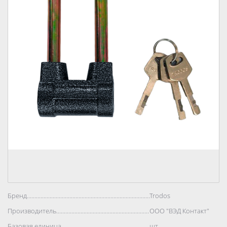
Бренд..................................................................................
Trodos
Производитель..................................................................................
ООО "ВЭД Контакт"
Базовая единица..................................................................................
шт