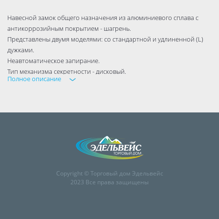
Навесной замок общего назначения из алюминиевого сплава с
антикоррозийным покрытием - шагрень.
Представлены двумя моделями: со стандартной и удлиненной (L)
дужками.
Неавтоматическое запирание.
Тип механизма секретности - дисковый.
Полное описание
Упаковка: блистер.
Гарантия 1 год.
Тип механизма секретности дисковый
Бренд Trodos
Подходит для DIY да
Высота 0.115
Материал изделия алюминий
Ширина корпуса 54
Copyright © Торговый дом Эдельвейс
Ширина 0.053
2023 Все права защищены
Автоматическое запирание нет
Вид упаковки Blister
Материал дужки сталь