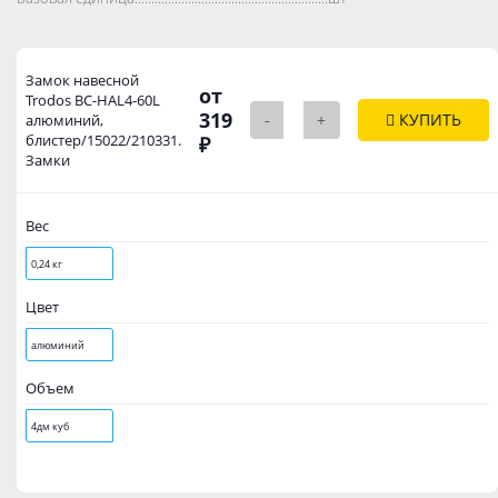
Замок навесной
от
Trodos BC-HAL4-60L
319
-
+
КУПИТЬ
алюминий,
блистер/15022/210331.
₽
Замки
Вес
0,24 кг
Цвет
алюминий
Объем
4дм куб