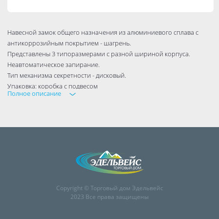
Навесной замок общего назначения из алюминиевого сплава с
антикоррозийным покрытием - шагрень.
Представлены 3 типоразмерами с разной шириной корпуса.
Неавтоматическое запирание.
Тип механизма секретности - дисковый.
Упаковка: коробка с подвесом
Полное описание
Гарантия 1 год.
Тип механизма секретности дисковый
Бренд Vrata
Подходит для DIY да
Высота 0.067
Материал изделия алюминий
Ширина корпуса 0,04
Ширина 0.04
Copyright © Торговый дом Эдельвейс
Автоматическое запирание нет
2023 Все права защищены
Вид упаковки коробка
Материал дужки сталь