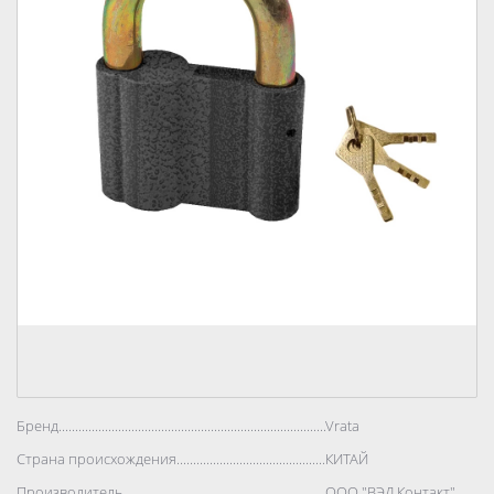
Бренд..................................................................................
Vrata
Страна происхождения..................................................................................
КИТАЙ
Производитель..................................................................................
ООО "ВЭД Контакт"