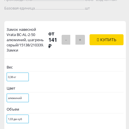
Базовая единица..................................................................................
шт
Замок навесной
от
Vrata BC-AL-2-50
141
-
+
КУПИТЬ
алюминий, шагрень
серый/15138/210339.
₽
Замки
Вес
0,38 кг
Цвет
алюминий
Объем
1,03 дм куб