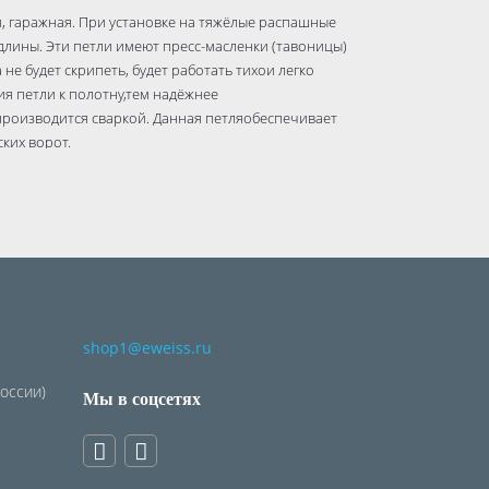
, гаражная. При установке на тяжёлые распашные
длины. Эти петли имеют пресс-масленки (тавоницы)
не будет скрипеть, будет работать тихои легко
я петли к полотну,тем надёжнее
производится сваркой. Данная петляобеспечивает
ких ворот.
ейфовые шкафы, ящики для инструментов)
)
астила)
ота)
сотой от 5 м)
shop1@eweiss.ru
России)
Мы в соцсетях