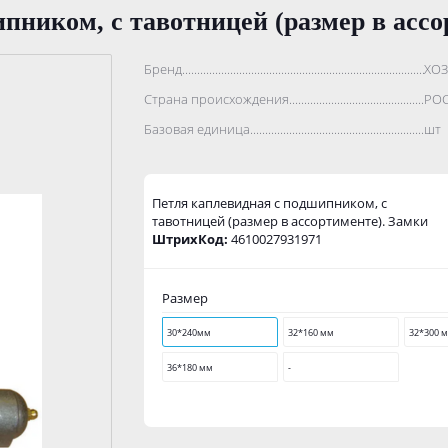
пником, с тавотницей (размер в ассо
Бренд..................................................................................
ХО
Страна происхождения...........................................................
РО
Базовая единица....................................................................
шт
Петля каплевидная с подшипником, с
тавотницей (размер в ассортименте). Замки
ШтрихКод:
4610027931971
Размер
30*240мм
32*160 мм
32*300 
36*180 мм
-