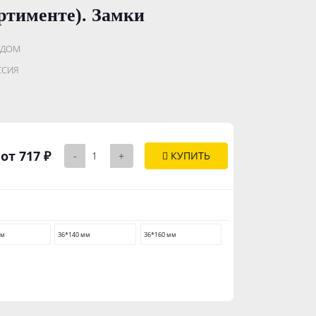
ртименте). Замки
ЗДОМ
.......................
ССИЯ
..............
от 717 ₽
-
+
КУПИТЬ
мм
36*140 мм
36*160 мм