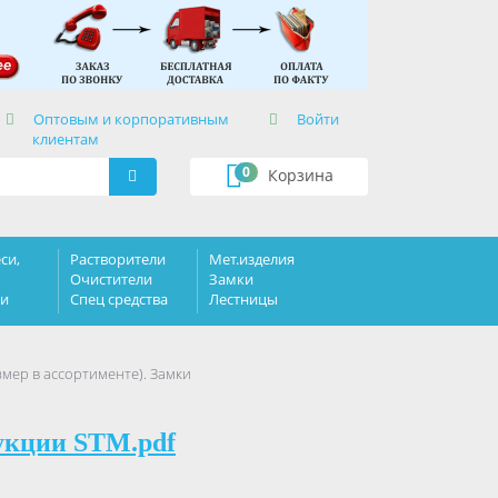
×
Оптовым и корпоративным
Войти
клиентам
0
Корзина
си,
Растворители
Мет.изделия
Очистители
Замки
ки
Спец средства
Лестницы
мер в ассортименте). Замки
укции STM.pdf