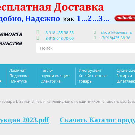
shop1@eweiss.ru
ремонта
8-918-435-38-38
+7(918)435-38-38
8-918-648-70-00
ельства
Ламинат
Тепло-
Инструмент
Сухие сме
Подложка
звукоизоляция
Хозяйственные
Затирки
я
Плинтуса
Электрика
товары
Шпатлев
е товары
Замки
Петля каплевидная с подшипником, с тавотницей (раз
укции 2023.pdf
Скачать Каталог прод