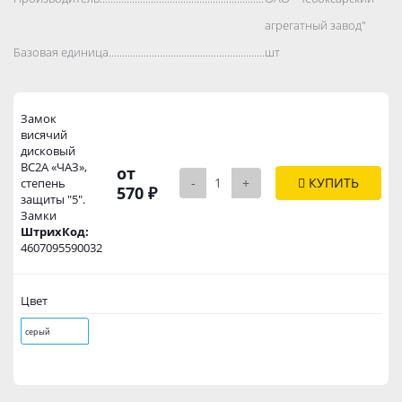
агрегатный завод"
Базовая единица..................................................................................
шт
Замок
висячий
дисковый
ВС2А «ЧАЗ»,
от
-
+
КУПИТЬ
степень
570 ₽
защиты "5".
Замки
ШтрихКод:
4607095590032
Цвет
серый