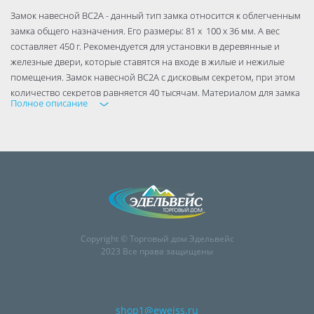
Замок навесной ВС2А - данный тип замка относится к облегченным
замка общего назначения. Его размеры: 81 х 100 х 36 мм. А вес
составляет 450 г. Рекомендуется для установки в деревянные и
железные двери, которые ставятся на входе в жилые и нежилые
помещения. Замок навесной ВС2А с дисковым секретом, при этом
количество секретов равняется 40 тысячам. Материалом для замка
Полное описание
служит силумин или его аналоги. Дужка стальная, с диаметром в 14
мм.
Copyright © Торговый дом Эдельвейс
2023 Все права защищены
shop1@eweiss.ru